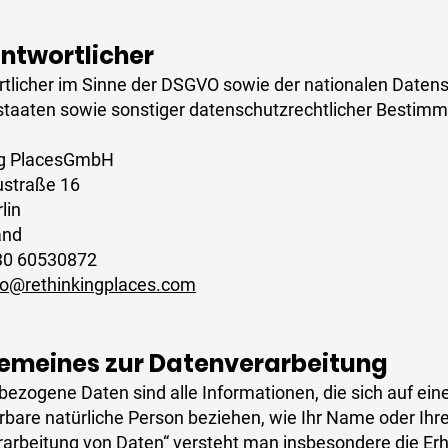
antwortlicher​
tlicher im Sinne der DSGVO sowie der nationalen Daten
staaten sowie sonstiger datenschutzrechtlicher Bestimm
ng PlacesGmbH
ustraße 16
lin
and
 30 60530872
fo@rethinkingplaces.com
gemeines zur Datenverarbeitung​
ezogene Daten sind alle Informationen, die sich auf eine 
ierbare natürliche Person beziehen, wie Ihr Name oder Ihr
rarbeitung von Daten“ versteht man insbesondere die Er