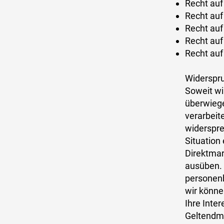
Recht auf
Recht auf
Recht auf
Recht auf
Recht auf
​Widerspr
Soweit w
überwiege
verarbeit
widerspre
Situation
Direktmar
ausüben. 
personenb
wir könne
Ihre Inte
Geltendma