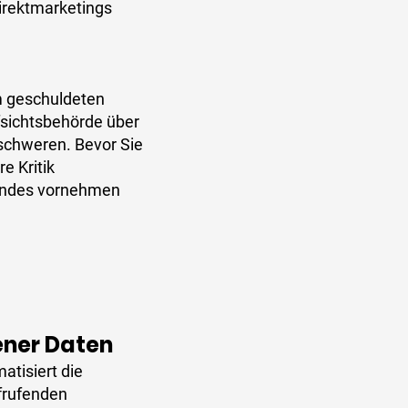
irektmarketings
em geschuldeten
fsichtsbehörde über
schweren. Bevor Sie
e Kritik
rundes vornehmen
ner Daten
atisiert die
frufenden