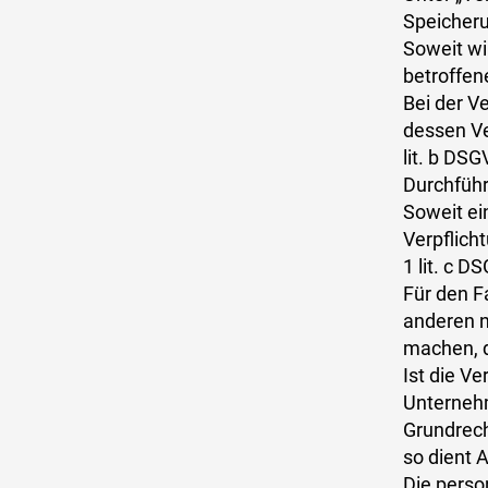
Speicheru
Soweit wi
betroffen
Bei der V
dessen Ver
lit. b DS
Durchführ
Soweit ei
Verpflicht
1 lit. c 
Für den F
anderen n
machen, d
Ist die V
Unternehm
Grundrech
so dient A
Die pers