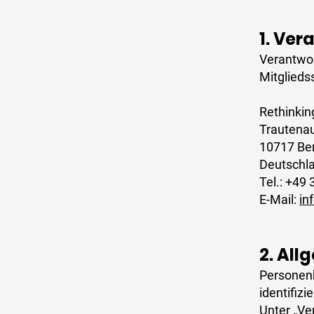
1. Ver
Verantwor
Mitglieds
Rethinki
Trautena
10717 Ber
Deutschl
Tel.: +49
E-Mail:
in
2. All
Personenb
identifiz
Unter „Ve