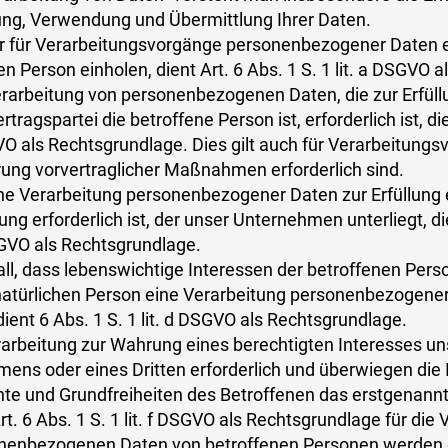
ng, Verwendung und Übermittlung Ihrer Daten.
r für Verarbeitungsvorgänge personenbezogener Daten ei
en Person einholen, dient Art. 6 Abs. 1 S. 1 lit. a DSGVO 
erarbeitung von personenbezogenen Daten, die zur Erfüll
tragspartei die betroffene Person ist, erforderlich ist, die
GVO als Rechtsgrundlage. Dies gilt auch für Verarbeitungs
ung vorvertraglicher Maßnahmen erforderlich sind.
ne Verarbeitung personenbezogener Daten zur Erfüllung e
ung erforderlich ist, der unser Unternehmen unterliegt, die
DSGVO als Rechtsgrundlage.
all, dass lebenswichtige Interessen der betroffenen Pers
atürlichen Person eine Verarbeitung personenbezogener 
ient 6 Abs. 1 S. 1 lit. d DSGVO als Rechtsgrundlage.
erarbeitung zur Wahrung eines berechtigten Interesses u
ens oder eines Dritten erforderlich und überwiegen die 
te und Grundfreiheiten des Betroffenen das erstgenannte
rt. 6 Abs. 1 S. 1 lit. f DSGVO als Rechtsgrundlage für die 
onenbezogenen Daten von betroffenen Personen werden 