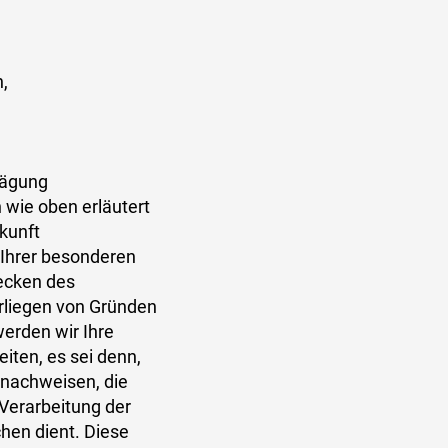
n,
wägung
wie oben erläutert
ukunft
 Ihrer besonderen
wecken des
orliegen von Gründen
erden wir Ihre
ten, es sei denn,
 nachweisen, die
 Verarbeitung der
en dient. Diese