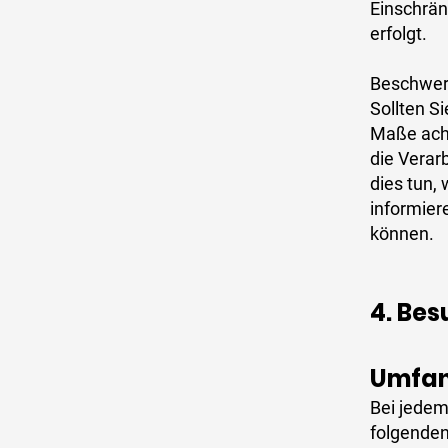
Einschrän
erfolgt.
Beschwe
Sollten S
Maße acht
die Verar
dies tun,
informier
können.
4. Bes
Umfan
Bei jedem
folgende