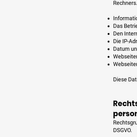
Rechners
Informati
Das Betri
Den Inter
Die IP-Ad
Datum und
Webseiten
Webseiten
Diese Dat
Recht
perso
Rechtsgrun
DSGVO.