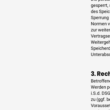
gesperrt,
des Speic
Sperrung 
Normen vo
zur weite
Vertragse
Weitergeh
Speicherd
Unterabsc
3. Rec
Betroffen
Werden pe
i.S.d. DS
zu (ggf. 
Vorausse