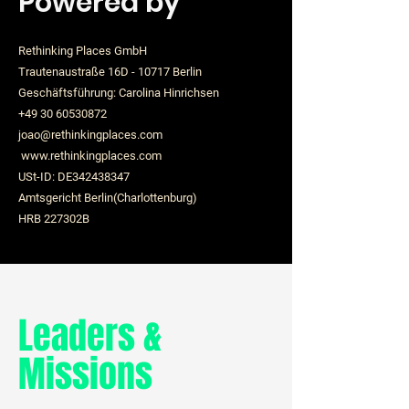
Powered by
Rethinking Places GmbH
Trautenaustraße 16D - 10717 Berlin
Geschäftsführung: Carolina Hinrichsen
+49 30 60530872
joao@rethinkingplaces.com
www.rethinkingplaces.com
USt-ID: DE342438347
Amtsgericht Berlin(Charlottenburg)
HRB 227302B
Leaders &
Missions